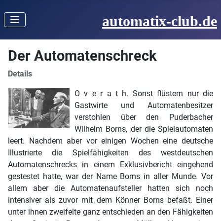
automatix-club.de
Der Automatenschreck
Details
O v e r a t h. Sonst flüstern nur die
Gastwirte und Auto­matenbesitzer
verstohlen über den Puderbacher
Wilhelm Borns, der die Spielautomaten
leert. Nachdem aber vor einigen Wochen eine deutsche
Illustrierte die Spielfähig­keiten des westdeutschen
Automatenschrecks in einem Exklusivbericht eingehend
gestestet hatte, war der Name Borns in aller Munde. Vor
allem aber die Automatenauf­steller hatten sich noch
intensiver als zuvor mit dem Kön­ner Borns befaßt. Einer
unter ihnen zweifelte ganz ent­schieden an den Fähigkeiten