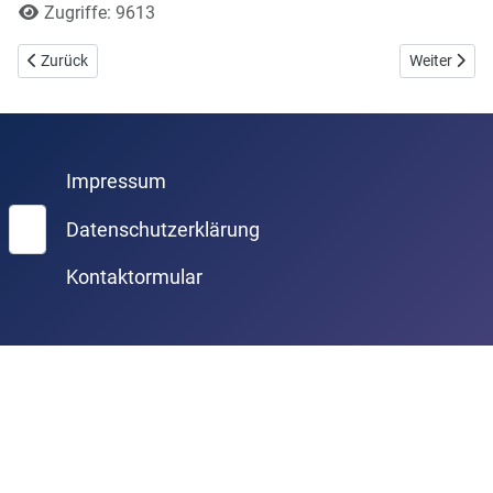
Zugriffe: 9613
Vorheriger Beitrag: Der Triomat-Vergleich
Nächster B
Zurück
Weiter
Impressum
Suchen
Datenschutzerklärung
Kontaktormular